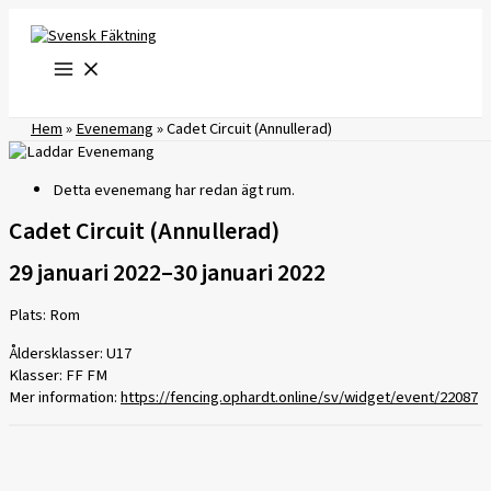
Hoppa
till
innehåll
Hem
»
Evenemang
»
Cadet Circuit (Annullerad)
Detta evenemang har redan ägt rum.
Cadet Circuit (Annullerad)
29 januari 2022
–
30 januari 2022
Plats: Rom
Åldersklasser: U17
Klasser: FF FM
Mer information:
https://fencing.ophardt.online/sv/widget/event/22087