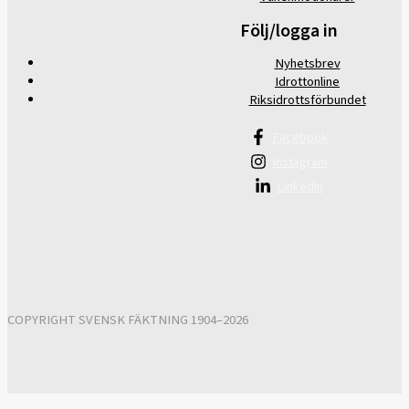
Följ/logga in
Nyhetsbrev
Idrottonline
Riksidrottsförbundet
Facebook
Instagram
Linkedin
COPYRIGHT SVENSK FÄKTNING 1904–2026