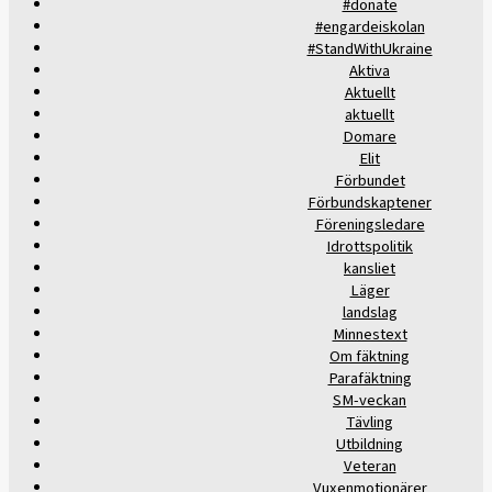
#donate
#engardeiskolan
#StandWithUkraine
Aktiva
Aktuellt
aktuellt
Domare
Elit
Förbundet
Förbundskaptener
Föreningsledare
Idrottspolitik
kansliet
Läger
landslag
Minnestext
Om fäktning
Parafäktning
SM-veckan
Tävling
Utbildning
Veteran
Vuxenmotionärer