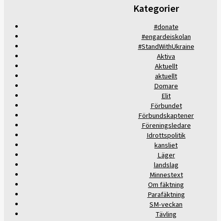
Kategorier
#donate
#engardeiskolan
#StandWithUkraine
Aktiva
Aktuellt
aktuellt
Domare
Elit
Förbundet
Förbundskaptener
Föreningsledare
Idrottspolitik
kansliet
Läger
landslag
Minnestext
Om fäktning
Parafäktning
SM-veckan
Tävling