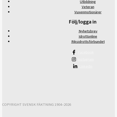
Utbildning
Veteran
Vuxenmotionärer
Följ/logga in
Nyhetsbrev
Idrottonline
Riksidrottsförbundet
Facebook
Instagram
Linkedin
COPYRIGHT SVENSK FÄKTNING 1904–2026