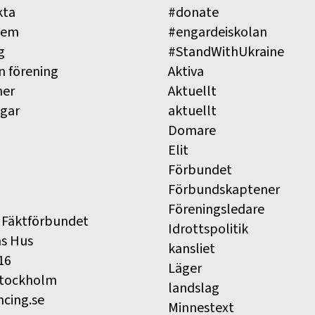
kta
#donate
lem
#engardeiskolan
g
#StandWithUkraine
n förening
Aktiva
ner
Aktuellt
ngar
aktuellt
Domare
Elit
Förbundet
Förbundskaptener
Föreningsledare
 Fäktförbundet
Idrottspolitik
ns Hus
kansliet
16
Läger
Stockholm
landslag
ncing.se
Minnestext