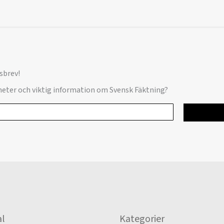
sbrev!
yheter och viktig information om Svensk Fäktning?
l
Kategorier