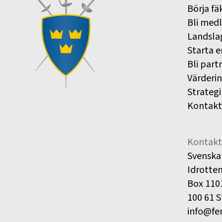
Börja fä
Bli med
Landsla
Starta e
Bli part
Värderi
Strategi
Kontakt
Kontakt
Svenska
Idrotte
Box 110
100 61 
info@fe