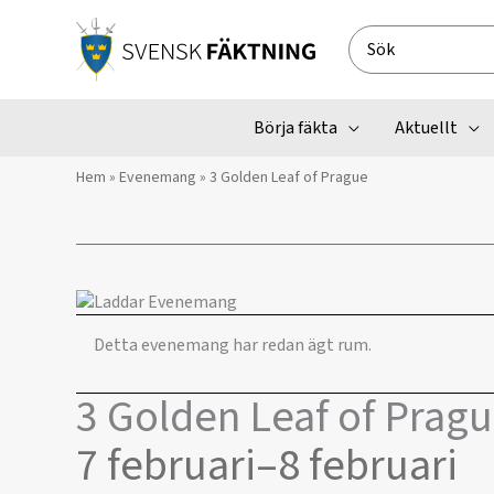
Hoppa
till
Search
innehåll
for:
Börja fäkta
Aktuellt
Hem
»
Evenemang
»
3 Golden Leaf of Prague
Detta evenemang har redan ägt rum.
3 Golden Leaf of Prag
7 februari
–
8 februari