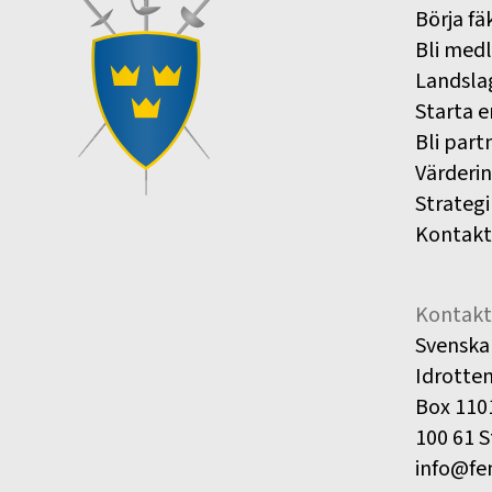
Börja fä
Bli med
Landsla
Starta e
Bli part
Värderi
Strategi
Kontakt
Kontakt
Svenska
Idrotte
Box 110
100 61 
info@fe