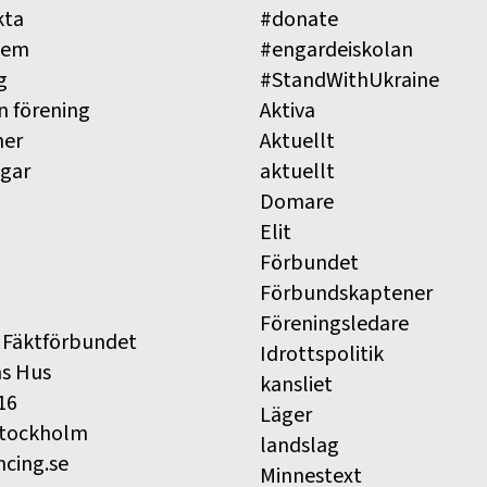
kta
#donate
lem
#engardeiskolan
g
#StandWithUkraine
n förening
Aktiva
ner
Aktuellt
ngar
aktuellt
Domare
Elit
Förbundet
Förbundskaptener
Föreningsledare
 Fäktförbundet
Idrottspolitik
ns Hus
kansliet
16
Läger
Stockholm
landslag
ncing.se
Minnestext