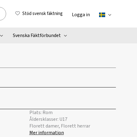
Stöd svensk fäktning
Logga in
Svenska Fäktförbundet
Plats: Rom
Åldersklasser: U17
Florett damer, Florett herrar
Mer information