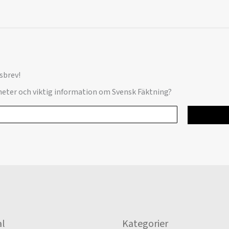
sbrev!
yheter och viktig information om Svensk Fäktning?
l
Kategorier