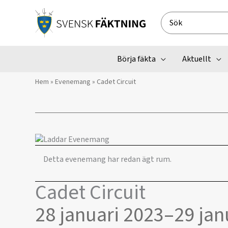
Hoppa
till
Search
innehåll
for:
Börja fäkta
Aktuellt
Hem
»
Evenemang
»
Cadet Circuit
Detta evenemang har redan ägt rum.
Cadet Circuit
28 januari 2023
–
29 jan