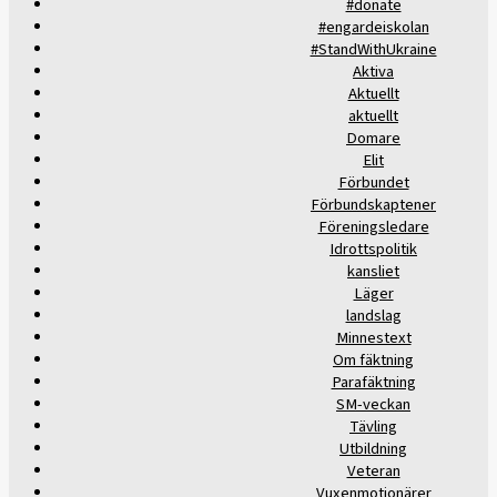
#donate
#engardeiskolan
#StandWithUkraine
Aktiva
Aktuellt
aktuellt
Domare
Elit
Förbundet
Förbundskaptener
Föreningsledare
Idrottspolitik
kansliet
Läger
landslag
Minnestext
Om fäktning
Parafäktning
SM-veckan
Tävling
Utbildning
Veteran
Vuxenmotionärer