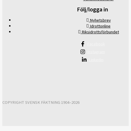
Följ/logga in
Nyhetsbrev
Idrottonline
Riksidrottsförbundet
Facebook
Instagram
Linkedin
COPYRIGHT SVENSK FÄKTNING 1904–2026