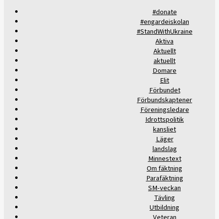
#donate
#engardeiskolan
#StandWithUkraine
Aktiva
Aktuellt
aktuellt
Domare
Elit
Förbundet
Förbundskaptener
Föreningsledare
Idrottspolitik
kansliet
Läger
landslag
Minnestext
Om fäktning
Parafäktning
SM-veckan
Tävling
Utbildning
Veteran