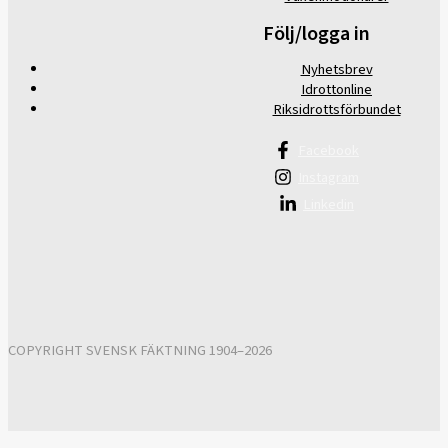
Följ/logga in
Nyhetsbrev
Idrottonline
Riksidrottsförbundet
Facebook
Instagram
Linkedin
COPYRIGHT SVENSK FÄKTNING 1904–2026