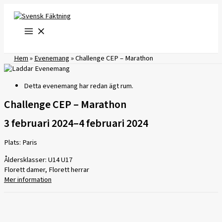
Hoppa
till
innehåll
Hem
»
Evenemang
»
Challenge CEP – Marathon
Detta evenemang har redan ägt rum.
Challenge CEP – Marathon
3 februari 2024
–
4 februari 2024
Plats: Paris
Åldersklasser: U14 U17
Florett damer, Florett herrar
Mer information