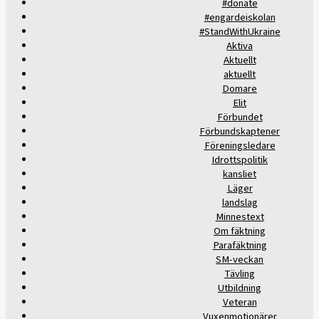
#donate
#engardeiskolan
#StandWithUkraine
Aktiva
Aktuellt
aktuellt
Domare
Elit
Förbundet
Förbundskaptener
Föreningsledare
Idrottspolitik
kansliet
Läger
landslag
Minnestext
Om fäktning
Parafäktning
SM-veckan
Tävling
Utbildning
Veteran
Vuxenmotionärer