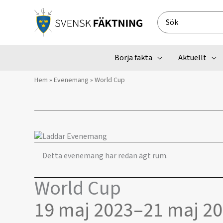
Hoppa
till
Search
innehåll
for:
Börja fäkta
Aktuellt
Hem
»
Evenemang
»
World Cup
Detta evenemang har redan ägt rum.
World Cup
19 maj 2023
–
21 maj 2