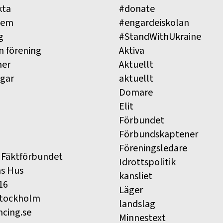
kta
#donate
lem
#engardeiskolan
g
#StandWithUkraine
n förening
Aktiva
ner
Aktuellt
ngar
aktuellt
Domare
Elit
Förbundet
Förbundskaptener
Föreningsledare
 Fäktförbundet
Idrottspolitik
ns Hus
kansliet
16
Läger
Stockholm
landslag
ncing.se
Minnestext