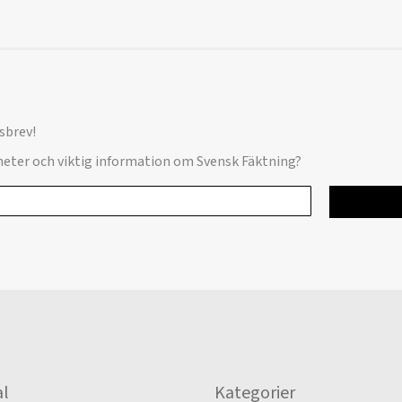
sbrev!
yheter och viktig information om Svensk Fäktning?
l
Kategorier