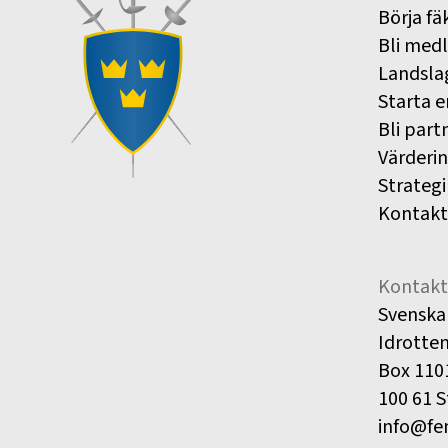
Börja fä
Bli med
Landsla
Starta e
Bli part
Värderi
Strategi
Kontakt
Kontakt
Svenska
Idrotte
Box 110
100 61 
info@fe