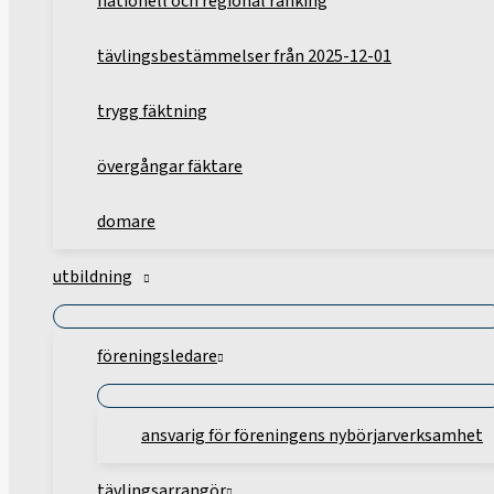
nationell och regional ranking
tävlingsbestämmelser från 2025-12-01
trygg fäktning
övergångar fäktare
domare
utbildning
föreningsledare
ansvarig för föreningens nybörjarverksamhet
tävlingsarrangör