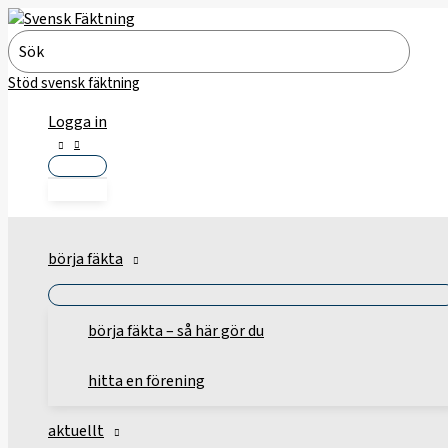
Hoppa
till
Search
innehåll
for:
Stöd svensk fäktning
Logga in
börja fäkta
börja fäkta – så här gör du
hitta en förening
aktuellt