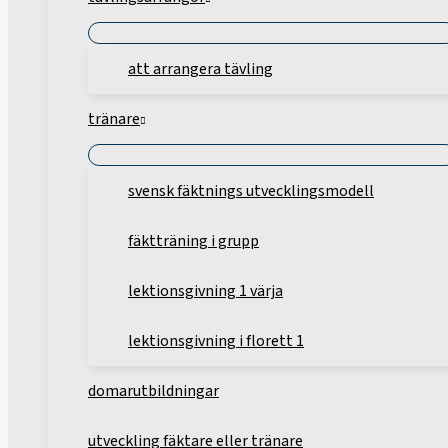
att arrangera tävling
tränare
svensk fäktnings utvecklingsmodell
fäktträning i grupp
lektionsgivning 1 värja
lektionsgivning i florett 1
domarutbildningar
utveckling fäktare eller tränare