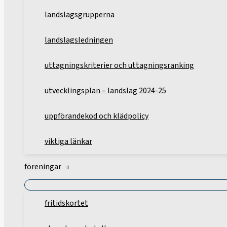
landslagsgrupperna
landslagsledningen
uttagningskriterier och uttagningsranking
utvecklingsplan – landslag 2024-25
uppförandekod och klädpolicy
viktiga länkar
föreningar
fritidskortet