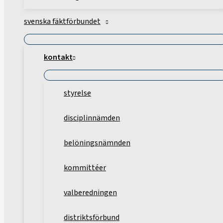
svenska fäktförbundet
kontakt
styrelse
disciplinnämden
belöningsnämnden
kommittéer
valberedningen
distriktsförbund