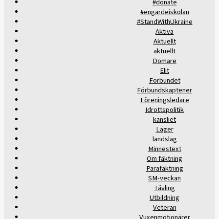
#donate
#engardeiskolan
#StandWithUkraine
Aktiva
Aktuellt
aktuellt
Domare
Elit
Förbundet
Förbundskaptener
Föreningsledare
Idrottspolitik
kansliet
Läger
landslag
Minnestext
Om fäktning
Parafäktning
SM-veckan
Tävling
Utbildning
Veteran
Vuxenmotionärer