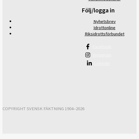
Följ/logga in
Nyhetsbrev
Idrottonline
Riksidrottsförbundet
Facebook
Instagram
Linkedin
COPYRIGHT SVENSK FÄKTNING 1904–2026