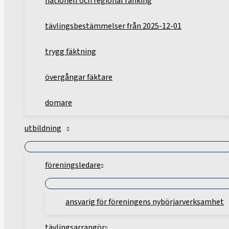
nationell och regional ranking
tävlingsbestämmelser från 2025-12-01
trygg fäktning
övergångar fäktare
domare
utbildning
föreningsledare
ansvarig för föreningens nybörjarverksamhet
tävlingsarrangör