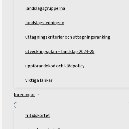
landslagsgrupperna
landslagsledningen
uttagningskriterier och uttagningsranking
utvecklingsplan – landslag 2024-25
uppförandekod och klädpolicy
viktiga länkar
föreningar
fritidskortet