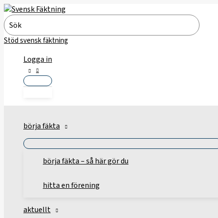
Hoppa
till
Search
innehåll
for:
Stöd svensk fäktning
Logga in
börja fäkta
börja fäkta – så här gör du
hitta en förening
aktuellt