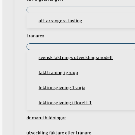
att arrangera tävling
tränare
svensk fäktnings utvecklingsmodell
fäktträning i grupp
lektionsgivning 1 värja
lektionsgivning i florett 1
domarutbildningar
utveckling fäktare eller tränare