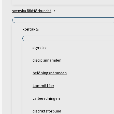
svenska fäktförbundet
kontakt
styrelse
disciplinnämden
belöningsnämnden
kommittéer
valberedningen
distriktsförbund