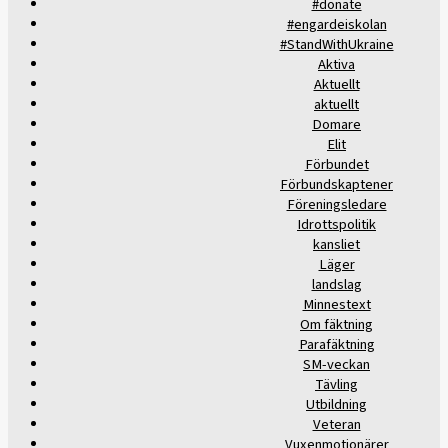
#donate
#engardeiskolan
#StandWithUkraine
Aktiva
Aktuellt
aktuellt
Domare
Elit
Förbundet
Förbundskaptener
Föreningsledare
Idrottspolitik
kansliet
Läger
landslag
Minnestext
Om fäktning
Parafäktning
SM-veckan
Tävling
Utbildning
Veteran
Vuxenmotionärer