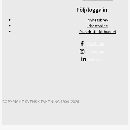
Följ/logga in
Nyhetsbrev
Idrottonline
Riksidrottsförbundet
Facebook
Instagram
Linkedin
COPYRIGHT SVENSK FÄKTNING 1904–2026