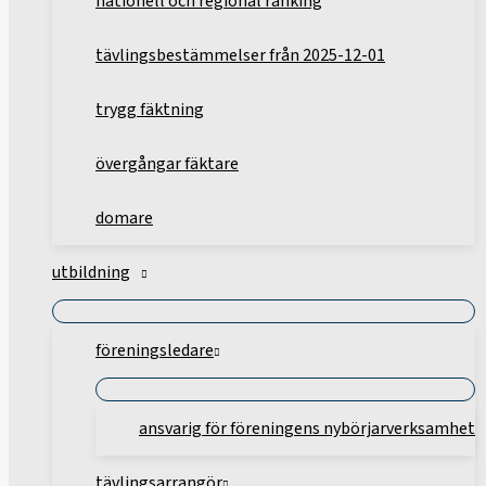
nationell och regional ranking
tävlingsbestämmelser från 2025-12-01
trygg fäktning
övergångar fäktare
domare
utbildning
föreningsledare
ansvarig för föreningens nybörjarverksamhet
tävlingsarrangör