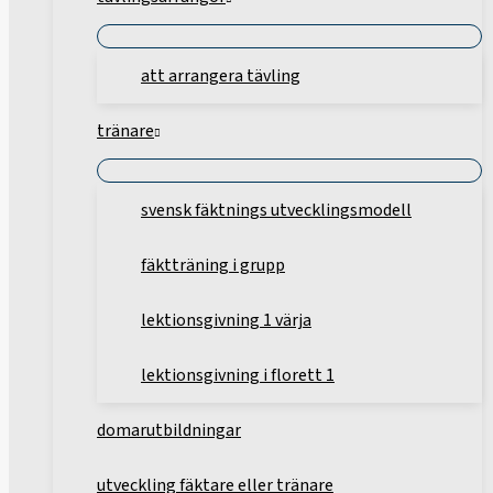
att arrangera tävling
tränare
svensk fäktnings utvecklingsmodell
fäktträning i grupp
lektionsgivning 1 värja
lektionsgivning i florett 1
domarutbildningar
utveckling fäktare eller tränare