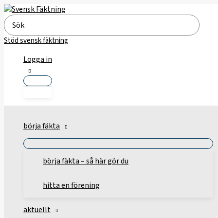
Hoppa
till
Search
innehåll
for:
Stöd svensk fäktning
Logga in
börja fäkta
börja fäkta – så här gör du
hitta en förening
aktuellt