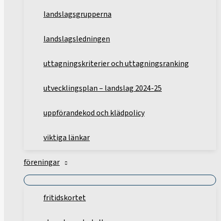
landslagsgrupperna
landslagsledningen
uttagningskriterier och uttagningsranking
utvecklingsplan – landslag 2024-25
uppförandekod och klädpolicy
viktiga länkar
föreningar
fritidskortet