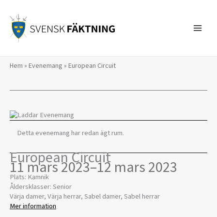
Hoppa
till
innehåll
Hem
»
Evenemang
»
European Circuit
Detta evenemang har redan ägt rum.
European Circuit
11 mars 2023
–
12 mars 2023
Plats: Kamnik
Åldersklasser: Senior
Värja damer, Värja herrar, Sabel damer, Sabel herrar
Mer information