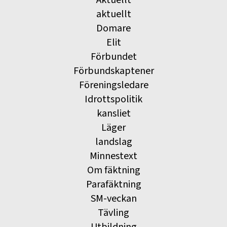
Aktuellt
aktuellt
Domare
Elit
Förbundet
Förbundskaptener
Föreningsledare
Idrottspolitik
kansliet
Läger
landslag
Minnestext
Om fäktning
Parafäktning
SM-veckan
Tävling