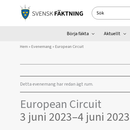
Hoppa
till
Search
innehåll
for:
Börja fäkta
Aktuellt
Hem
»
Evenemang
»
European Circuit
Detta evenemang har redan ägt rum.
European Circuit
3 juni 2023
–
4 juni 2023