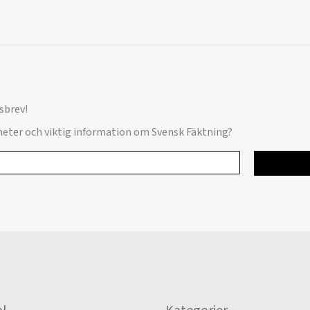
sbrev!
yheter och viktig information om Svensk Fäktning?