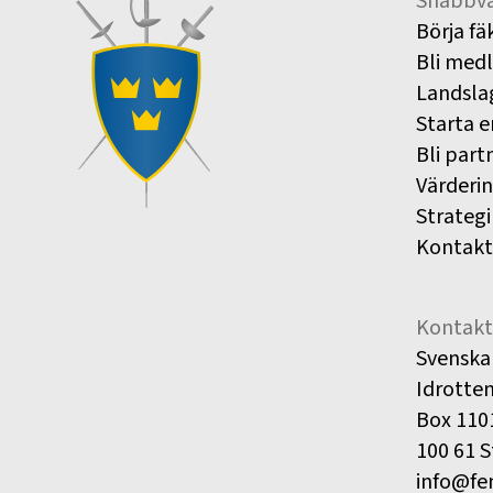
Snabbva
Börja fä
Bli med
Landsla
Starta e
Bli part
Värderi
Strategi
Kontakt
Kontakt
Svenska
Idrotte
Box 110
100 61 
info@fe