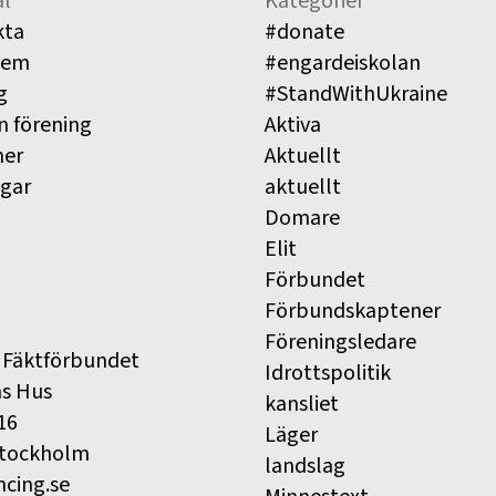
l
Kategorier
kta
#donate
lem
#engardeiskolan
g
#StandWithUkraine
n förening
Aktiva
ner
Aktuellt
ngar
aktuellt
Domare
Elit
Förbundet
Förbundskaptener
Föreningsledare
 Fäktförbundet
Idrottspolitik
ns Hus
kansliet
16
Läger
Stockholm
landslag
ncing.se