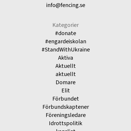
info@fencing.se
Kategorier
#donate
#engardeiskolan
#StandWithUkraine
Aktiva
Aktuellt
aktuellt
Domare
Elit
Förbundet
Förbundskaptener
Föreningsledare
Idrottspolitik