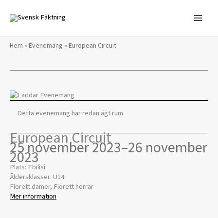
Hoppa
till
innehåll
Hem
»
Evenemang
»
European Circuit
Detta evenemang har redan ägt rum.
European Circuit
25 november 2023
–
26 november
2023
Plats: Tbilisi
Åldersklasser: U14
Florett damer, Florett herrar
Mer information