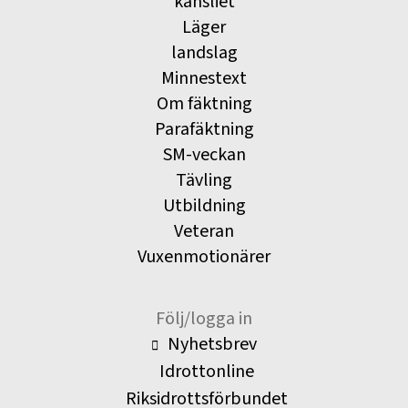
kansliet
Läger
landslag
Minnestext
Om fäktning
Parafäktning
SM-veckan
Tävling
Utbildning
Veteran
Vuxenmotionärer
Följ/logga in
Nyhetsbrev
Idrottonline
Riksidrottsförbundet