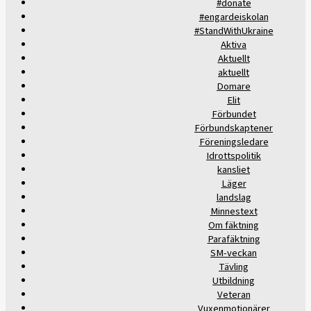
#donate
#engardeiskolan
#StandWithUkraine
Aktiva
Aktuellt
aktuellt
Domare
Elit
Förbundet
Förbundskaptener
Föreningsledare
Idrottspolitik
kansliet
Läger
landslag
Minnestext
Om fäktning
Parafäktning
SM-veckan
Tävling
Utbildning
Veteran
Vuxenmotionärer