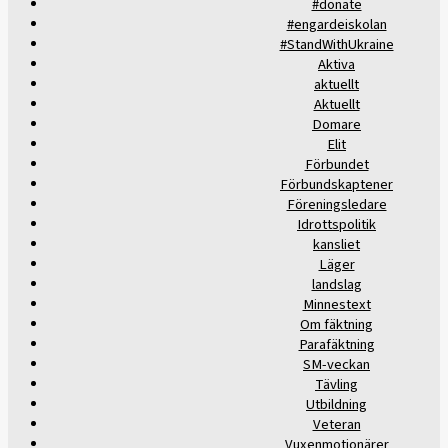
#donate
#engardeiskolan
#StandWithUkraine
Aktiva
aktuellt
Aktuellt
Domare
Elit
Förbundet
Förbundskaptener
Föreningsledare
Idrottspolitik
kansliet
Läger
landslag
Minnestext
Om fäktning
Parafäktning
SM-veckan
Tävling
Utbildning
Veteran
Vuxenmotionärer