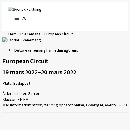
Hoppa
till
innehåll
Hem
»
Evenemang
»
European Circuit
Detta evenemang har redan ägt rum.
European Circuit
19 mars 2022
–
20 mars 2022
Plats: Budapest
Åldersklasser: Senior
Klasser: FF FM
Mer information:
https://fencing.ophardt.online/sv/widget/event/23609