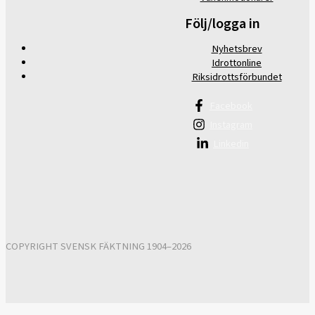
Följ/logga in
Nyhetsbrev
Idrottonline
Riksidrottsförbundet
Facebook
Instagram
Linkedin
COPYRIGHT SVENSK FÄKTNING 1904–2026