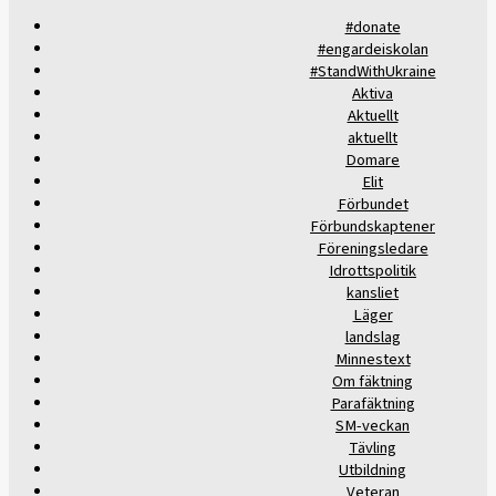
#donate
#engardeiskolan
#StandWithUkraine
Aktiva
Aktuellt
aktuellt
Domare
Elit
Förbundet
Förbundskaptener
Föreningsledare
Idrottspolitik
kansliet
Läger
landslag
Minnestext
Om fäktning
Parafäktning
SM-veckan
Tävling
Utbildning
Veteran