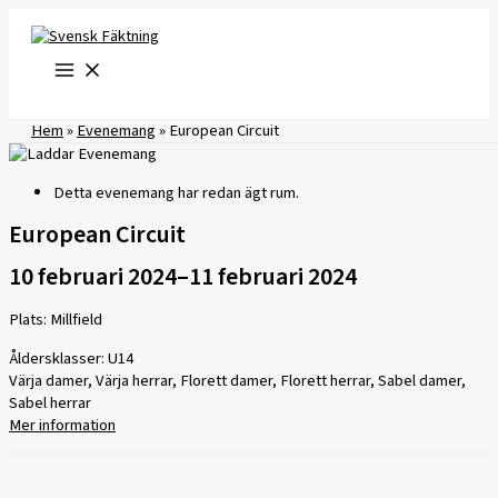
Hoppa
till
innehåll
Hem
»
Evenemang
»
European Circuit
Detta evenemang har redan ägt rum.
European Circuit
10 februari 2024
–
11 februari 2024
Plats: Millfield
Åldersklasser: U14
Värja damer, Värja herrar, Florett damer, Florett herrar, Sabel damer,
Sabel herrar
Mer information