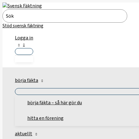
Hoppa
till
Search
innehåll
for:
Stöd svensk fäktning
Logga in
börja fäkta
börja fäkta – så här gör du
hitta en förening
aktuellt