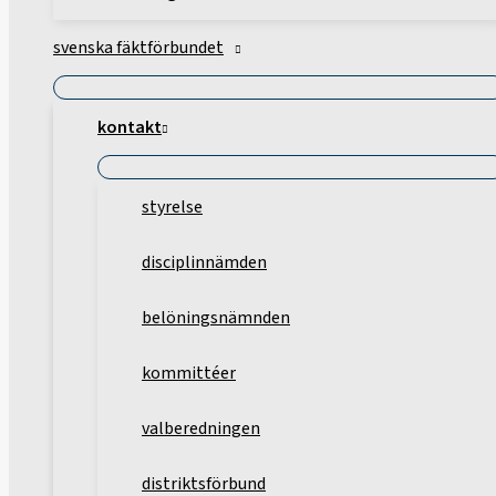
svenska fäktförbundet
kontakt
styrelse
disciplinnämden
belöningsnämnden
kommittéer
valberedningen
distriktsförbund