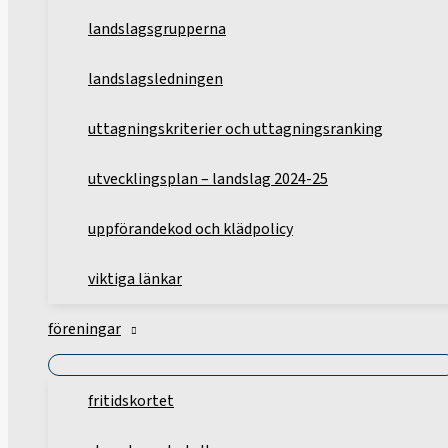
landslagsgrupperna
landslagsledningen
uttagningskriterier och uttagningsranking
utvecklingsplan – landslag 2024-25
uppförandekod och klädpolicy
viktiga länkar
föreningar
fritidskortet