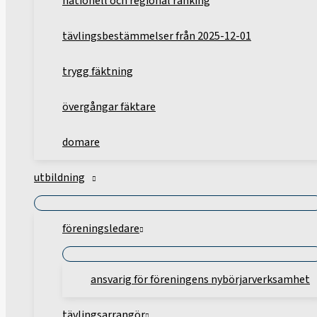
nationell och regional ranking
tävlingsbestämmelser från 2025-12-01
trygg fäktning
övergångar fäktare
domare
utbildning
föreningsledare
ansvarig för föreningens nybörjarverksamhet
tävlingsarrangör