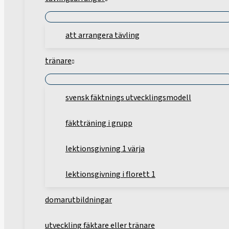
att arrangera tävling
tränare
svensk fäktnings utvecklingsmodell
fäktträning i grupp
lektionsgivning 1 värja
lektionsgivning i florett 1
domarutbildningar
utveckling fäktare eller tränare