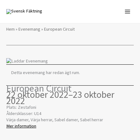
Hoppa
till
innehåll
Hem
»
Evenemang
»
European Circuit
Detta evenemang har redan ägt rum.
European Circuit
22 oktober 2022
–
23 oktober
2022
Plats: Zestafoni
Åldersklasser: U14
Värja damer, Värja herrar, Sabel damer, Sabel herrar
Mer information