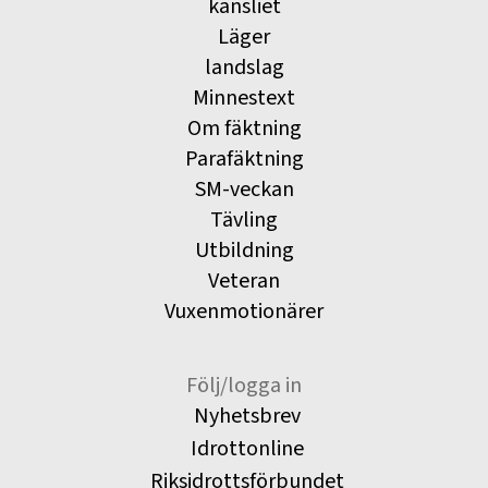
kansliet
Läger
landslag
Minnestext
Om fäktning
Parafäktning
SM-veckan
Tävling
Utbildning
Veteran
Vuxenmotionärer
Följ/logga in
Nyhetsbrev
Idrottonline
Riksidrottsförbundet