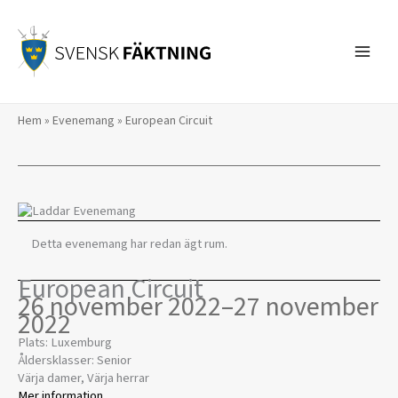
Hoppa
till
innehåll
Hem
»
Evenemang
»
European Circuit
Detta evenemang har redan ägt rum.
European Circuit
26 november 2022
–
27 november
2022
Plats: Luxemburg
Åldersklasser: Senior
Värja damer, Värja herrar
Mer information