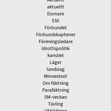
Aktuellt
aktuellt
Domare
Elit
Förbundet
Förbundskaptener
Föreningsledare
Idrottspolitik
kansliet
Läger
landslag
Minnestext
Om fäktning
Parafäktning
SM-veckan
Tävling