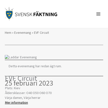
Hoppa
till
innehåll
Hem
»
Evenemang
»
EVF Circuit
Detta evenemang har redan ägt rum.
EVF Circuit
25 februari 2023
Plats: Kiev
Åldersklasser: O40 O50 O60 O70
Värja damer, Värja herrar
Mer information