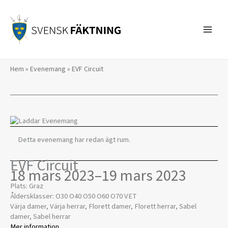
Hoppa
till
innehåll
Hem
»
Evenemang
»
EVF Circuit
Detta evenemang har redan ägt rum.
EVF Circuit
18 mars 2023
–
19 mars 2023
Plats: Graz
Åldersklasser: O30 O40 O50 O60 O70 VET
Värja damer, Värja herrar, Florett damer, Florett herrar, Sabel
damer, Sabel herrar
Mer information