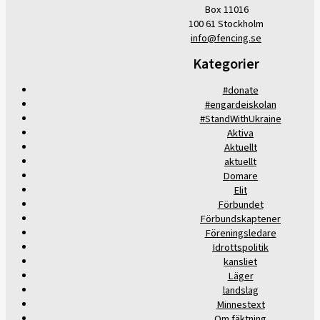
Box 11016
100 61 Stockholm
info@fencing.se
Kategorier
#donate
#engardeiskolan
#StandWithUkraine
Aktiva
Aktuellt
aktuellt
Domare
Elit
Förbundet
Förbundskaptener
Föreningsledare
Idrottspolitik
kansliet
Läger
landslag
Minnestext
Om fäktning