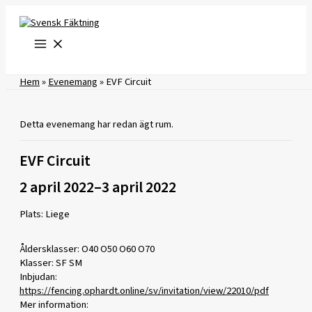
Hoppa
till
innehåll
Hem
»
Evenemang
»
EVF Circuit
Detta evenemang har redan ägt rum.
EVF Circuit
2 april 2022
–
3 april 2022
Plats: Liege
Åldersklasser: O40 O50 O60 O70
Klasser: SF SM
Inbjudan:
https://fencing.ophardt.online/sv/invitation/view/22010/pdf
Mer information: