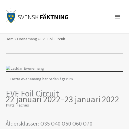
Hoppa
till
innehåll
Hem
»
Evenemang
»
EVF Foil Circuit
Detta evenemang har redan ägt rum.
EVF Foil Circuit
22 januari 2022
–
23 januari 2022
Plats: Faches
Åldersklasser: O35 O40 O50 O60 O70