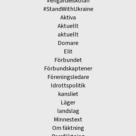
#engardeiskolan
#StandWithUkraine
Aktiva
Aktuellt
aktuellt
Domare
Elit
Förbundet
Förbundskaptener
Föreningsledare
Idrottspolitik
kansliet
Läger
landslag
Minnestext
Om fäktning