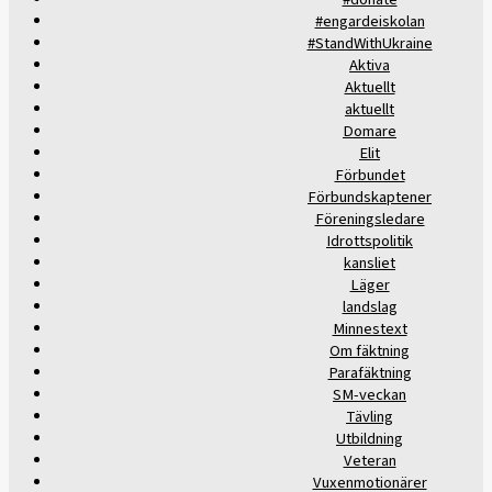
#engardeiskolan
#StandWithUkraine
Aktiva
Aktuellt
aktuellt
Domare
Elit
Förbundet
Förbundskaptener
Föreningsledare
Idrottspolitik
kansliet
Läger
landslag
Minnestext
Om fäktning
Parafäktning
SM-veckan
Tävling
Utbildning
Veteran
Vuxenmotionärer