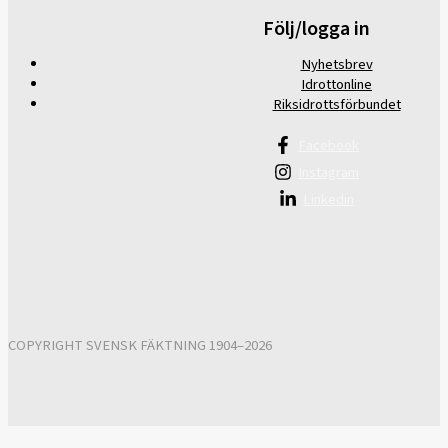
Följ/logga in
Nyhetsbrev
Idrottonline
Riksidrottsförbundet
Facebook
Instagram
Linkedin
COPYRIGHT SVENSK FÄKTNING 1904–2026