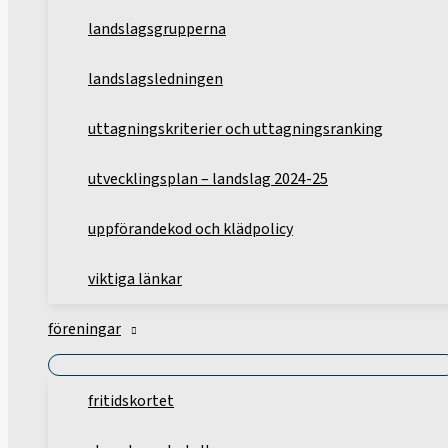
landslagsgrupperna
landslagsledningen
uttagningskriterier och uttagningsranking
utvecklingsplan – landslag 2024-25
uppförandekod och klädpolicy
viktiga länkar
föreningar
fritidskortet