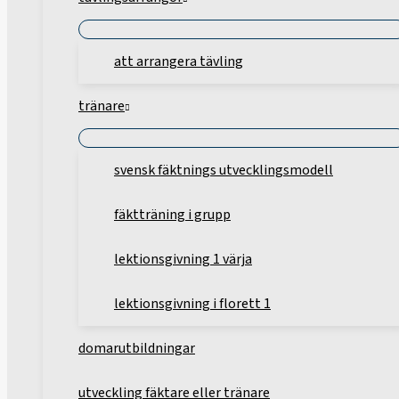
att arrangera tävling
tränare
svensk fäktnings utvecklingsmodell
fäktträning i grupp
lektionsgivning 1 värja
lektionsgivning i florett 1
domarutbildningar
utveckling fäktare eller tränare