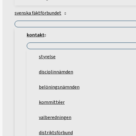
svenska fäktförbundet
kontakt
styrelse
disciplinnämden
belöningsnämnden
kommittéer
valberedningen
distriktsförbund