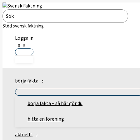
Hoppa
till
Search
innehåll
for:
Stöd svensk fäktning
Logga in
börja fäkta
börja fäkta – så här gör du
hitta en förening
aktuellt