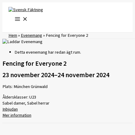
Hoppa
till
innehåll
Hem
»
Evenemang
»
Fencing for Everyone 2
Detta evenemang har redan ägt rum.
Fencing for Everyone 2
23 november 2024
–
24 november 2024
Plats: München Grünwald
Åldersklasser: U23
Sabel damer, Sabel herrar
Inbjudan
Mer information