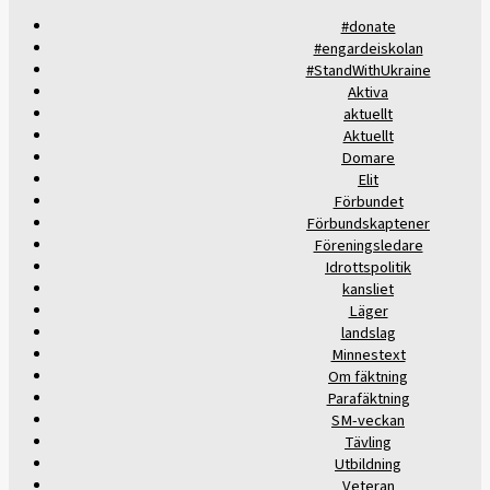
#donate
#engardeiskolan
#StandWithUkraine
Aktiva
aktuellt
Aktuellt
Domare
Elit
Förbundet
Förbundskaptener
Föreningsledare
Idrottspolitik
kansliet
Läger
landslag
Minnestext
Om fäktning
Parafäktning
SM-veckan
Tävling
Utbildning
Veteran