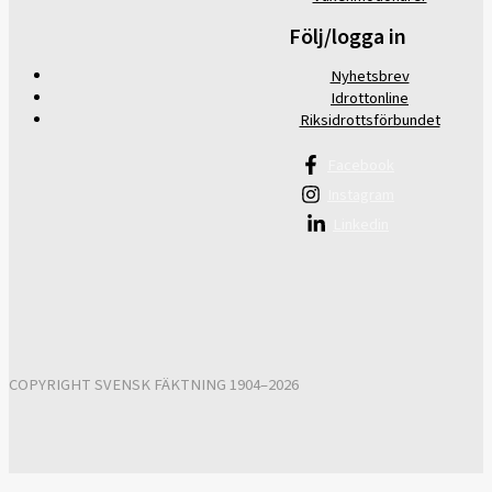
Följ/logga in
Nyhetsbrev
Idrottonline
Riksidrottsförbundet
Facebook
Instagram
Linkedin
COPYRIGHT SVENSK FÄKTNING 1904–2026