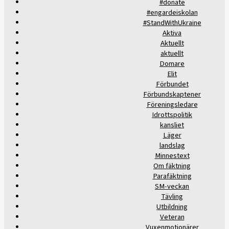
#donate
#engardeiskolan
#StandWithUkraine
Aktiva
Aktuellt
aktuellt
Domare
Elit
Förbundet
Förbundskaptener
Föreningsledare
Idrottspolitik
kansliet
Läger
landslag
Minnestext
Om fäktning
Parafäktning
SM-veckan
Tävling
Utbildning
Veteran
Vuxenmotionärer