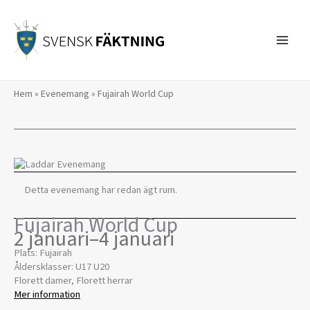
Hoppa
till
innehåll
Hem
»
Evenemang
»
Fujairah World Cup
Detta evenemang har redan ägt rum.
Fujairah World Cup
2 januari
–
4 januari
Plats: Fujairah
Åldersklasser: U17 U20
Florett damer, Florett herrar
Mer information