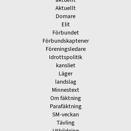
aktuellt
Aktuellt
Domare
Elit
Förbundet
Förbundskaptener
Föreningsledare
Idrottspolitik
kansliet
Läger
landslag
Minnestext
Om fäktning
Parafäktning
SM-veckan
Tävling