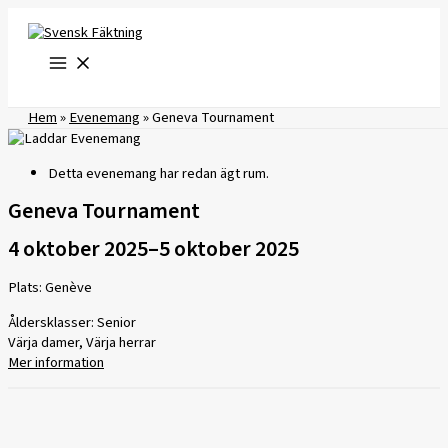
Hoppa
till
innehåll
Hem
»
Evenemang
»
Geneva Tournament
Detta evenemang har redan ägt rum.
Geneva Tournament
4 oktober 2025
–
5 oktober 2025
Plats: Genève
Åldersklasser: Senior
Värja damer, Värja herrar
Mer information