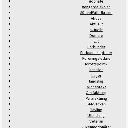
#donate
#engardeiskolan
#StandWithUkraine
Aktiva
Aktuellt
aktuellt
Domare
Elit
Förbundet
Förbundskaptener
Föreningsledare
Idrottspolitik
kansliet
Läger
landslag
Minnestext
Om fäktning
Parafäktning
SM-veckan
Tävling
Utbildning
Veteran
Vuxenmotionärer