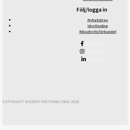
Följ/logga in
Nyhetsbrev
Idrottonline
Riksidrottsförbundet
Facebook
Instagram
Linkedin
COPYRIGHT SVENSK FÄKTNING 1904–2026