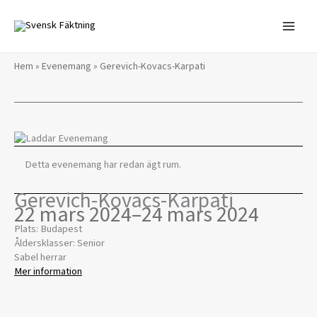
Hoppa
till
innehåll
Hem
»
Evenemang
»
Gerevich-Kovacs-Karpati
Detta evenemang har redan ägt rum.
Gerevich-Kovacs-Karpati
22 mars 2024
–
24 mars 2024
Plats: Budapest
Åldersklasser: Senior
Sabel herrar
Mer information