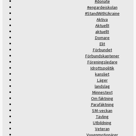
#donate
#engardeiskolan
#StandWithUkraine
Aktiva
Aktuellt
aktuellt
Domare
Elit
Förbundet
Förbundskaptener
Föreningsledare
Idrottspolitik
kansliet
Läger
landslag
Minnestext
Om fäktning
Parafäktning
SM-veckan
Tävling
Utbildning
Veteran
Vuxenmotionärer