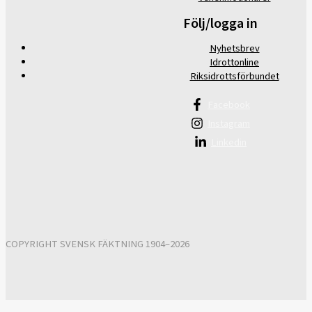
Följ/logga in
Nyhetsbrev
Idrottonline
Riksidrottsförbundet
Facebook
Instagram
Linkedin
COPYRIGHT SVENSK FÄKTNING 1904–2026