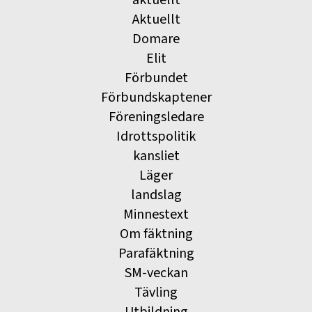
aktuellt
Aktuellt
Domare
Elit
Förbundet
Förbundskaptener
Föreningsledare
Idrottspolitik
kansliet
Läger
landslag
Minnestext
Om fäktning
Parafäktning
SM-veckan
Tävling