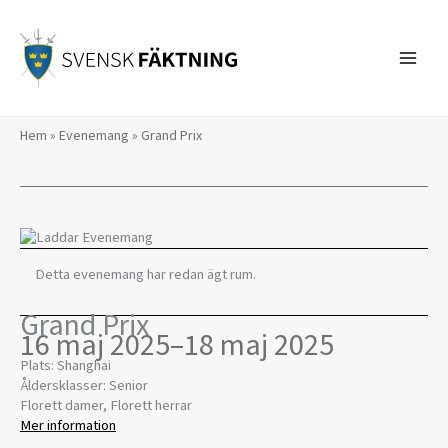
Hoppa
till
innehåll
Hem
»
Evenemang
»
Grand Prix
Detta evenemang har redan ägt rum.
Grand Prix
16 maj 2025
–
18 maj 2025
Plats: Shanghai
Åldersklasser: Senior
Florett damer, Florett herrar
Mer information