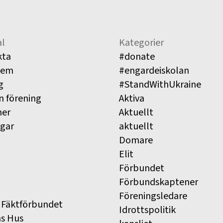
l
Kategorier
kta
#donate
lem
#engardeiskolan
g
#StandWithUkraine
n förening
Aktiva
ner
Aktuellt
ngar
aktuellt
Domare
Elit
Förbundet
Förbundskaptener
Föreningsledare
 Fäktförbundet
Idrottspolitik
ns Hus