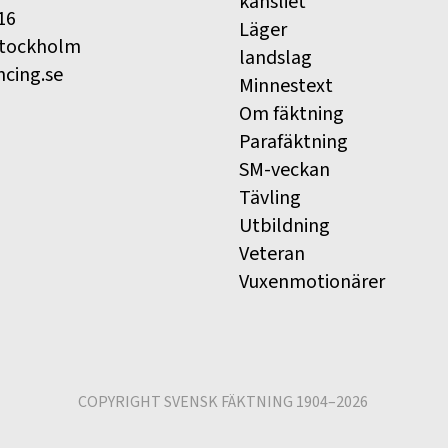
kansliet
16
Läger
Stockholm
landslag
ncing.se
Minnestext
Om fäktning
Parafäktning
SM-veckan
Tävling
Utbildning
Veteran
Vuxenmotionärer
COPYRIGHT SVENSK FÄKTNING 1904–2026