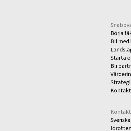
Snabbva
Börja fä
Bli med
Landsla
Starta e
Bli part
Värderi
Strategi
Kontakt
Kontakt
Svenska
Idrotte