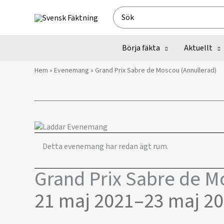
Hoppa
Search
till
for:
innehåll
Börja fäkta
Aktuellt
Hem
»
Evenemang
»
Grand Prix Sabre de Moscou (Annullerad)
Detta evenemang har redan ägt rum.
Grand Prix Sabre de M
21 maj 2021
–
23 maj 2