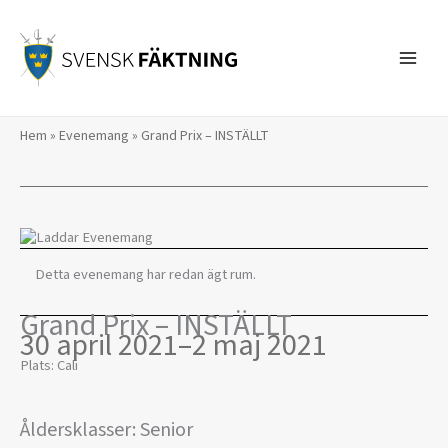
Hoppa
till
innehåll
Hem
»
Evenemang
»
Grand Prix – INSTÄLLT
Detta evenemang har redan ägt rum.
Grand Prix – INSTÄLLT
30 april 2021
–
2 maj 2021
Plats: Cali
Åldersklasser: Senior