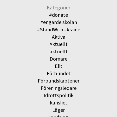
Kategorier
#donate
#engardeiskolan
#StandWithUkraine
Aktiva
Aktuellt
aktuellt
Domare
Elit
Förbundet
Förbundskaptener
Föreningsledare
Idrottspolitik
kansliet
Läger