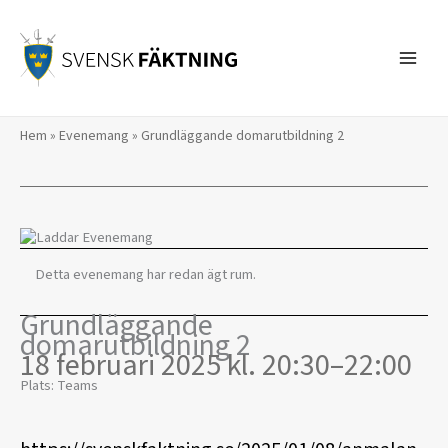
Hoppa
till
innehåll
Hem
»
Evenemang
»
Grundläggande domarutbildning 2
Detta evenemang har redan ägt rum.
Grundläggande
domarutbildning 2
18 februari 2025 kl. 20:30
–
22:00
Plats: Teams