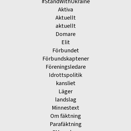
#StandWithUkraine
Aktiva
Aktuellt
aktuellt
Domare
Elit
Förbundet
Förbundskaptener
Föreningsledare
Idrottspolitik
kansliet
Läger
landslag
Minnestext
Om fäktning
Parafäktning