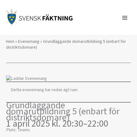
Hoppa
till
innehåll
Hem
»
Evenemang
»
Grundläggande domarutbildning 5 (enbart för
distriktsdomare)
Detta evenemang har redan ägt rum.
Grundläggande
domarutbildning 5 (enbart för
distriktsdomare)
1 april 2025 kl. 20:30
–
22:00
Plats: Teams