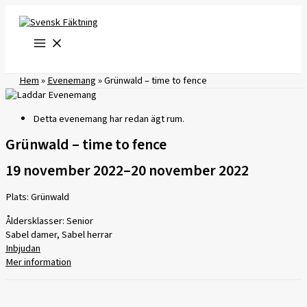
Hoppa
till
innehåll
Hem
»
Evenemang
»
Grünwald – time to fence
Detta evenemang har redan ägt rum.
Grünwald – time to fence
19 november 2022
–
20 november 2022
Plats: Grünwald
Åldersklasser: Senior
Sabel damer, Sabel herrar
Inbjudan
Mer information