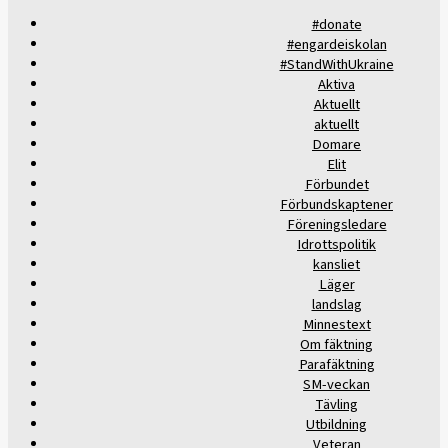
#donate
#engardeiskolan
#StandWithUkraine
Aktiva
Aktuellt
aktuellt
Domare
Elit
Förbundet
Förbundskaptener
Föreningsledare
Idrottspolitik
kansliet
Läger
landslag
Minnestext
Om fäktning
Parafäktning
SM-veckan
Tävling
Utbildning
Veteran