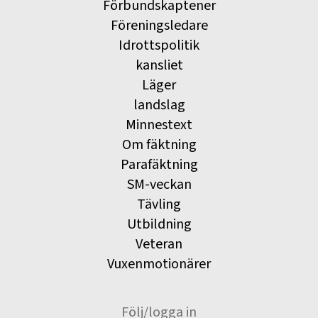
Förbundskaptener
Föreningsledare
Idrottspolitik
kansliet
Läger
landslag
Minnestext
Om fäktning
Parafäktning
SM-veckan
Tävling
Utbildning
Veteran
Vuxenmotionärer
Följ/logga in