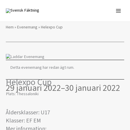
Hoppa
till
innehåll
Hem
»
Evenemang
»
Helexpo Cup
Detta evenemang har redan ägt rum.
Helexpo Cup
29 januari 2022
–
30 januari 2022
Plats: Thessaloniki
Åldersklasser: U17
Klasser: EF EM
Mer information: