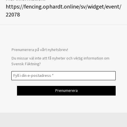
https://fencing.ophardt.online/sv/widget/event/
22078
Prenumerera på vårt nyhetsbrev!
Du missar väl inte att få nyheter och viktig information om
Svensk Fäktning?