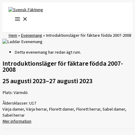
Hoppa
till
innehåll
Hem
»
Evenemang
»
Introduktionsläger för fäktare födda 2007-2008
Detta evenemang har redan ägt rum.
Introduktionsläger för fäktare födda 2007-
2008
25 augusti 2023
–
27 augusti 2023
Plats: Värmdö
Åldersklasser: U17
Värja damer, Värja herrar, Florett damer, Florett herrar, Sabel damer,
Sabel herrar
Mer information