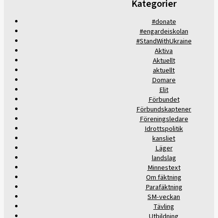
Kategorier
#donate
#engardeiskolan
#StandWithUkraine
Aktiva
Aktuellt
aktuellt
Domare
Elit
Förbundet
Förbundskaptener
Föreningsledare
Idrottspolitik
kansliet
Läger
landslag
Minnestext
Om fäktning
Parafäktning
SM-veckan
Tävling
Utbildning