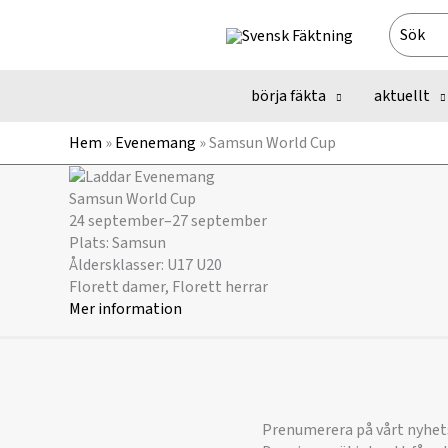
Hoppa
Search
till
for:
innehåll
börja fäkta
aktuellt
Hem
»
Evenemang
»
Samsun World Cup
Samsun World Cup
24 september
–
27 september
Plats: Samsun
Åldersklasser: U17 U20
Florett damer, Florett herrar
Mer information
Prenumerera på vårt nyhet