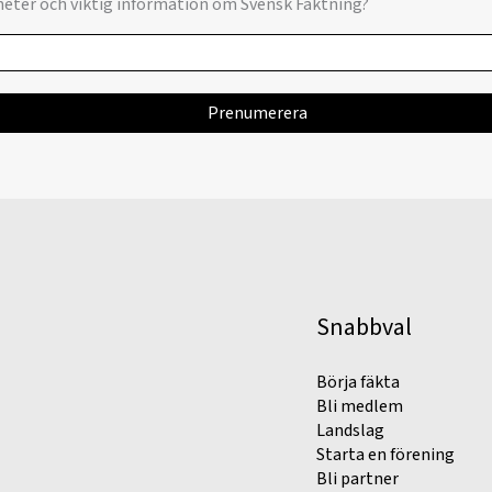
yheter och viktig information om Svensk Fäktning?
Snabbval
Börja fäkta
Bli medlem
Landslag
Starta en förening
Bli partner