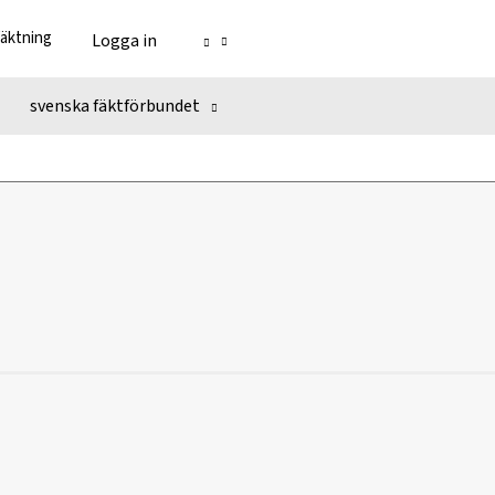
fäktning
Logga in
svenska fäktförbundet