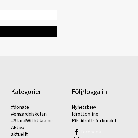
Kategorier
Följ/logga in
#donate
Nyhetsbrev
#engardeiskolan
Idrottonline
#StandWithUkraine
Riksidrottsförbundet
Aktiva
Facebook
aktuellt