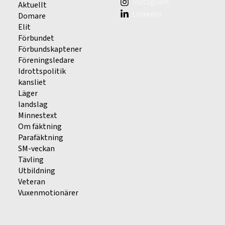
Instagram
Aktuellt
Linkedin
Domare
Elit
Förbundet
Förbundskaptener
Föreningsledare
Idrottspolitik
kansliet
Läger
landslag
Minnestext
Om fäktning
Parafäktning
SM-veckan
Tävling
Utbildning
Veteran
Vuxenmotionärer