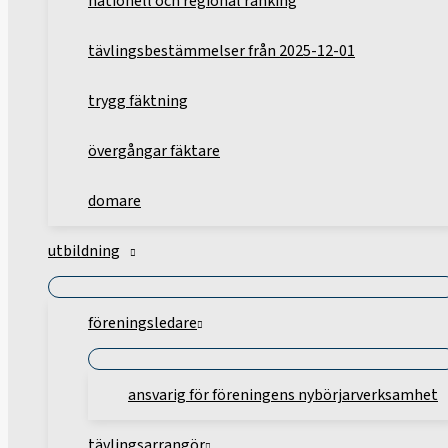
nationell och regional ranking
tävlingsbestämmelser från 2025-12-01
trygg fäktning
övergångar fäktare
domare
utbildning
föreningsledare
ansvarig för föreningens nybörjarverksamhet
tävlingsarrangör