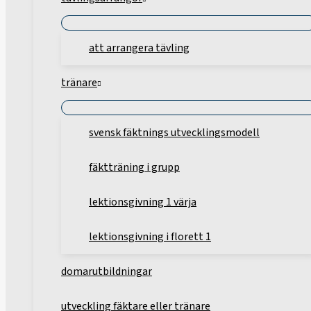
att arrangera tävling
tränare
svensk fäktnings utvecklingsmodell
fäktträning i grupp
lektionsgivning 1 värja
lektionsgivning i florett 1
domarutbildningar
utveckling fäktare eller tränare