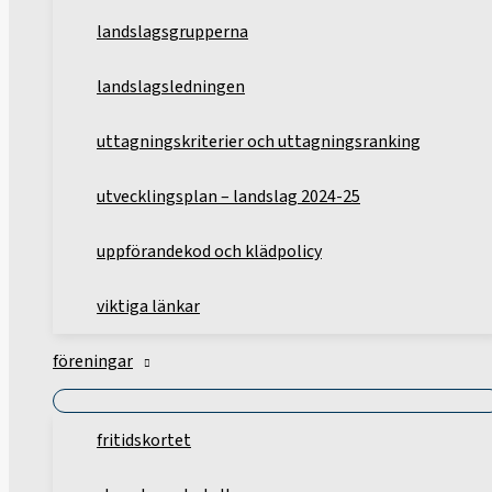
landslagsgrupperna
landslagsledningen
uttagningskriterier och uttagningsranking
utvecklingsplan – landslag 2024-25
uppförandekod och klädpolicy
viktiga länkar
föreningar
fritidskortet