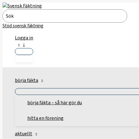
Hoppa
till
Search
innehåll
for:
Stöd svensk fäktning
Logga in
börja fäkta
börja fäkta – så här gör du
hitta en förening
aktuellt