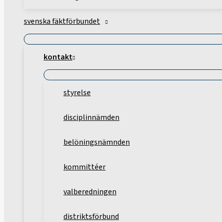
svenska fäktförbundet
kontakt
styrelse
disciplinnämden
belöningsnämnden
kommittéer
valberedningen
distriktsförbund