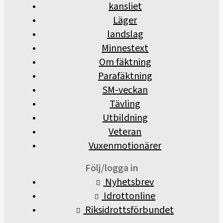
kansliet
Läger
landslag
Minnestext
Om fäktning
Parafäktning
SM-veckan
Tävling
Utbildning
Veteran
Vuxenmotionärer
Följ/logga in
Nyhetsbrev
Idrottonline
Riksidrottsförbundet