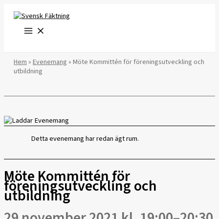
Hoppa
till
innehåll
Hem
»
Evenemang
»
Möte Kommittén för föreningsutveckling och
utbildning
Detta evenemang har redan ägt rum.
Möte Kommittén för
föreningsutveckling och
utbildning
29 november 2021 kl. 19:00
–
20:30