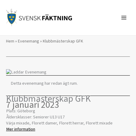
Hoppa
till
innehåll
Hem
»
Evenemang
»
Klubbmästerskap GFK
Detta evenemang har redan ägt rum.
Klubbmästerskap GFK
7 januari 2023
Plats: Göteborg
Åldersklasser: Seniorer U13 U17
Värja mixade, Florett damer, Florett herrar, Florett mixade
Mer information