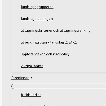
landslagsgrupperna
landslagsledningen
uttagningskriterier och uttagningsranking
utvecklingsplan – landslag 2024-25
uppförandekod och klädpolicy
viktiga länkar
föreningar
fritidskortet