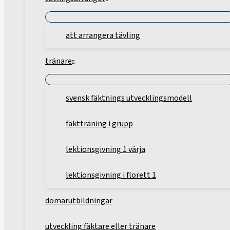
att arrangera tävling
tränare
svensk fäktnings utvecklingsmodell
fäktträning i grupp
lektionsgivning 1 värja
lektionsgivning i florett 1
domarutbildningar
utveckling fäktare eller tränare