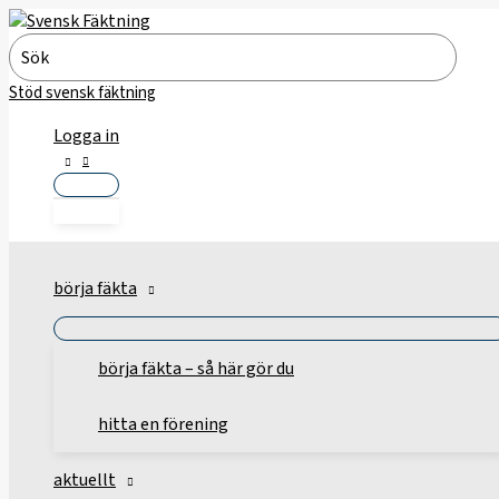
Hoppa
till
Search
innehåll
for:
Stöd svensk fäktning
Logga in
börja fäkta
börja fäkta – så här gör du
hitta en förening
aktuellt