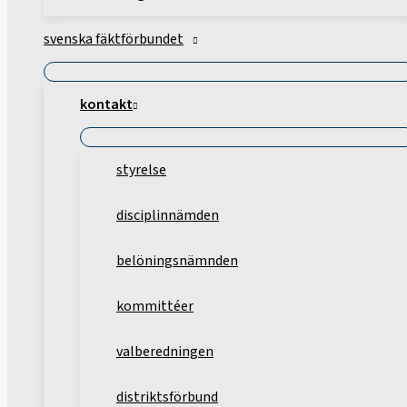
svenska fäktförbundet
kontakt
styrelse
disciplinnämden
belöningsnämnden
kommittéer
valberedningen
distriktsförbund