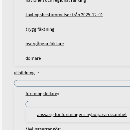
nationell och regional ranking
tävlingsbestämmelser från 2025-12-01
trygg fäktning
övergångar fäktare
domare
utbildning
föreningsledare
ansvarig för föreningens nybörjarverksamhet
tävlingsarrangör