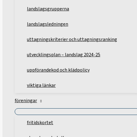
landslagsgrupperna
landslagsledningen
uttagningskriterier och uttagningsranking
utvecklingsplan – landslag 2024-25
uppförandekod och klädpolicy
viktiga länkar
föreningar
fritidskortet