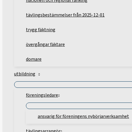
nationell och regional ranking
tävlingsbestämmelser från 2025-12-01
trygg fäktning
övergångar fäktare
domare
utbildning
föreningsledare
ansvarig för föreningens nybörjarverksamhet
tävlingsarrangör