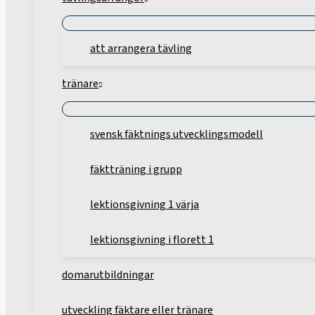
att arrangera tävling
tränare
svensk fäktnings utvecklingsmodell
fäktträning i grupp
lektionsgivning 1 värja
lektionsgivning i florett 1
domarutbildningar
utveckling fäktare eller tränare