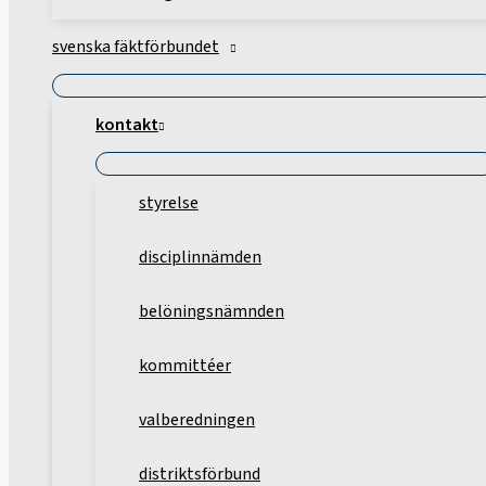
svenska fäktförbundet
kontakt
styrelse
disciplinnämden
belöningsnämnden
kommittéer
valberedningen
distriktsförbund