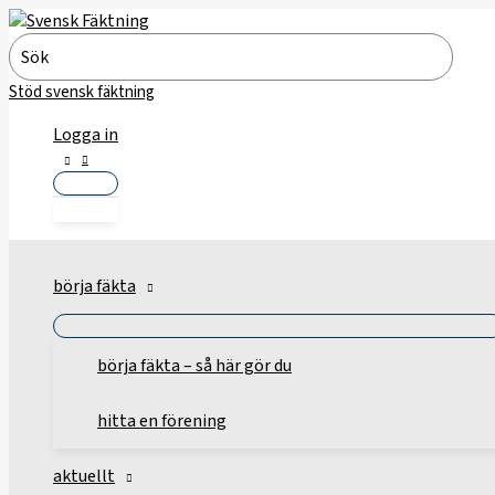
Hoppa
till
Search
innehåll
for:
Stöd svensk fäktning
Logga in
börja fäkta
börja fäkta – så här gör du
hitta en förening
aktuellt