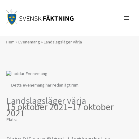
Hoppa
till
innehåll
Hem
»
Evenemang
»
Landslagsläger värja
Detta evenemang har redan ägt rum.
Landslagsläger värja
15 oktober 2021
–
17 oktober
2021
Plats: