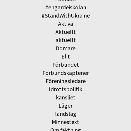
#engardeiskolan
#StandWithUkraine
Aktiva
Aktuellt
aktuellt
Domare
Elit
Förbundet
Förbundskaptener
Föreningsledare
Idrottspolitik
kansliet
Läger
landslag
Minnestext
Om fäktning