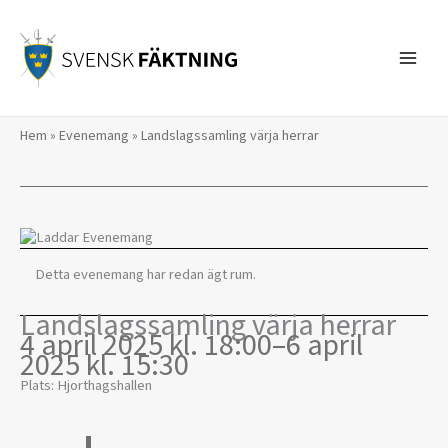
Hoppa
till
innehåll
Hem
»
Evenemang
»
Landslagssamling värja herrar
Detta evenemang har redan ägt rum.
Landslagssamling värja herrar
4 april 2025 kl. 18:00
–
6 april
2025 kl. 15:30
Plats: Hjorthagshallen